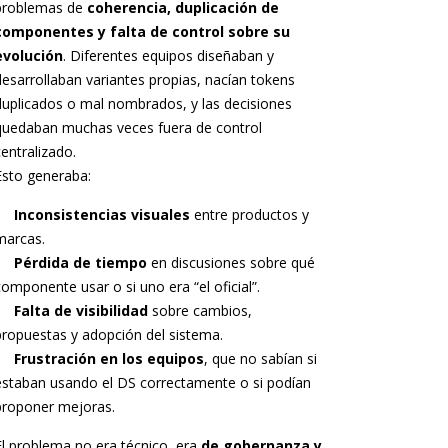
problemas de
coherencia, duplicación de
componentes y falta de control sobre su
evolución
. Diferentes equipos diseñaban y
desarrollaban variantes propias, nacían tokens
duplicados o mal nombrados, y las decisiones
quedaban muchas veces fuera de control
centralizado.
Esto generaba:
Inconsistencias visuales
entre productos y
marcas.
Pérdida de tiempo
en discusiones sobre qué
componente usar o si uno era “el oficial”.
Falta de visibilidad
sobre cambios,
propuestas y adopción del sistema.
Frustración en los equipos
, que no sabían si
estaban usando el DS correctamente o si podían
proponer mejoras.
El problema no era técnico, era
de gobernanza y