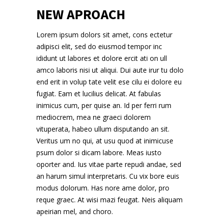
NEW APROACH
Lorem ipsum dolors sit amet, cons ectetur
adipisci elit, sed do eiusmod tempor inc
ididunt ut labores et dolore ercit ati on ull
amco laboris nisi ut aliqui. Dui aute irur tu dolo
end erit in volup tate velit ese cilu ei dolore eu
fugiat. Eam et lucilius delicat. At fabulas
inimicus cum, per quise an. Id per ferri rum
mediocrem, mea ne graeci dolorem
vituperata, habeo ullum disputando an sit.
Veritus um no qui, at usu quod at inimicuse
psum dolor si dicam labore. Meas iusto
oporter and. Ius vitae parte repudi andae, sed
an harum simul interpretaris. Cu vix bore euis
modus dolorum. Has nore ame dolor, pro
reque graec. At wisi mazi feugat. Neis aliquam
apeirian mel, and choro.